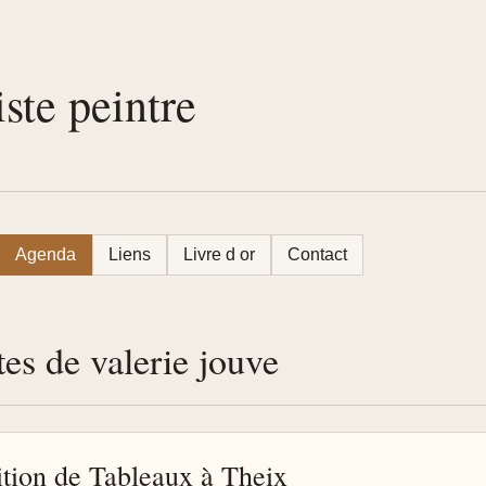
iste peintre
Agenda
Liens
Livre d or
Contact
tes de valerie jouve
tion de Tableaux à Theix