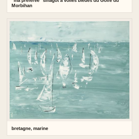
"ma préférée" sinagot à voiles bleues du Golfe du
Morbihan
bretagne, marine