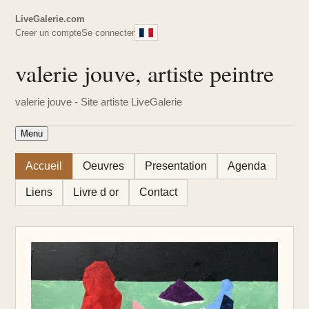
LiveGalerie.com
Creer un compte
Se connecter
valerie jouve, artiste peintre
valerie jouve - Site artiste LiveGalerie
Menu
Accueil
Oeuvres
Presentation
Agenda
Liens
Livre d or
Contact