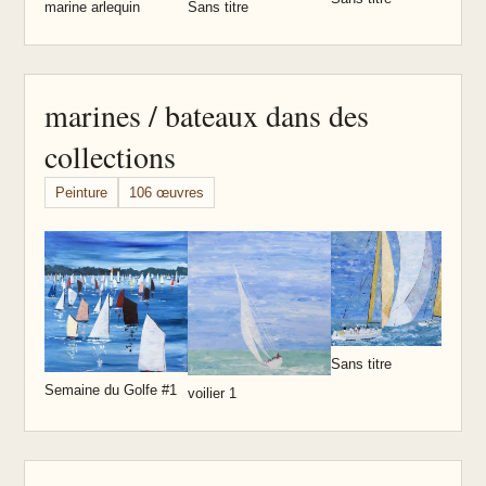
marine arlequin
Sans titre
marines / bateaux dans des
collections
Peinture
106 œuvres
S
Sans titre
Semaine du Golfe #1
voilier 1