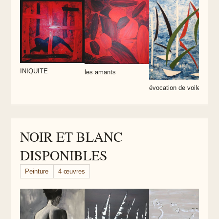
bl
INIQUITE
les amants
évocation de voiles
NOIR ET BLANC
DISPONIBLES
Peinture
4 œuvres
B