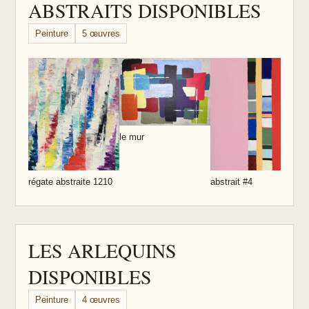
ABSTRAITS DISPONIBLES
Peinture
5 œuvres
s
p
le mur
abstrait #4
régate abstraite 1210
LES ARLEQUINS
DISPONIBLES
Peinture
4 œuvres