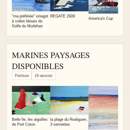
"ma préférée" sinagot
REGATE 2609
a
America's Cup
à voiles bleues du
Golfe du Morbihan
MARINES PAYSAGES
DISPONIBLES
Peinture
19 œuvres
Q
Belle île, les aiguilles
la plage du Roaliguen,
de Port Coton
3 serviettes