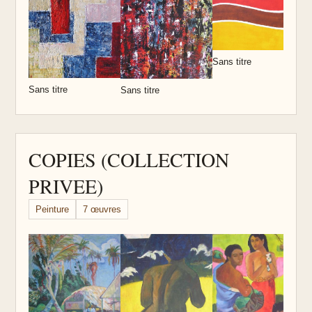
Sans titre
Sans titre
Sans titre
COPIES (COLLECTION
PRIVEE)
Peinture
7 œuvres
d