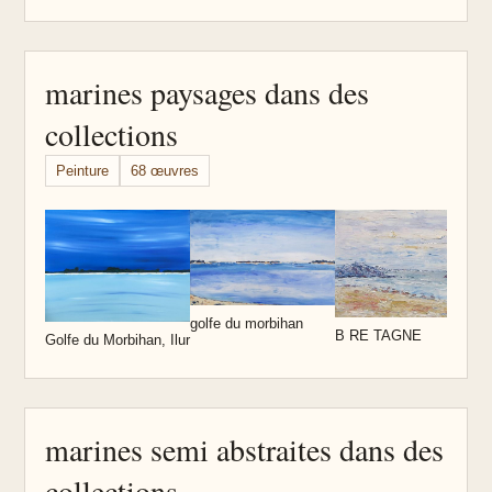
marines paysages dans des
collections
Peinture
68 œuvres
B
M
golfe du morbihan
B RE TAGNE
Golfe du Morbihan, Ilur
marines semi abstraites dans des
collections