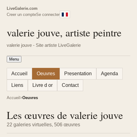
LiveGalerie.com
Creer un compte
Se connecter
valerie jouve, artiste peintre
valerie jouve - Site artiste LiveGalerie
Menu
Accueil
Oeuvres
Presentation
Agenda
Liens
Livre d or
Contact
Accueil
Oeuvres
Les œuvres de valerie jouve
22 galeries virtuelles, 506 œuvres