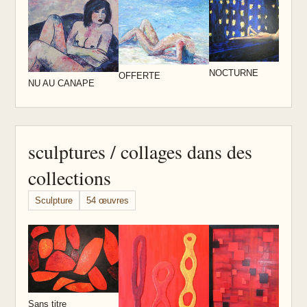
N
NOCTURNE
OFFERTE
NU AU CANAPE
sculptures / collages dans des
collections
Sculpture
54 œuvres
S
Sans titre