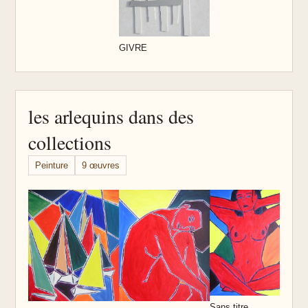
GIVRE
les arlequins dans des
collections
Peinture
9 œuvres
S
Sans titre