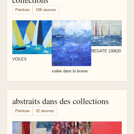
Peinture
108 œuvres
n
REGATE 130620
VOILES
voilier dans la brume
abstraits dans des collections
Peinture
32 œuvres
S