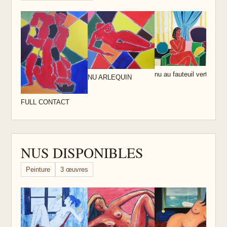
m
nu au fauteuil vert
NU ARLEQUIN
FULL CONTACT
NUS DISPONIBLES
Peinture
3 œuvres