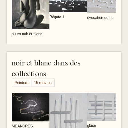
Régate 1
évocation de nu
nu en noir et blanc
noir et blanc dans des
collections
Peinture
15 œuvres
P
glace
MEANDRES