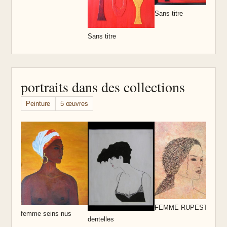
Sans titre
Sans titre
portraits dans des collections
Peinture
5 œuvres
S
FEMME RUPESTRE
femme seins nus
dentelles